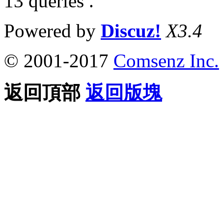
13 queries .
Powered by
Discuz!
X3.4
© 2001-2017
Comsenz Inc.
返回頂部
返回版塊