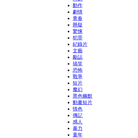
動作
劇情
青春
懸疑
驚悚
犯罪
紀錄片
文藝
勵誌
搞笑
恐怖
戰爭
短片
魔幻
黑色幽默
動畫短片
情色
傳記
感人
暴力
童年