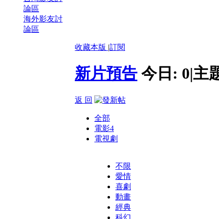
論區
海外影友討
論區
收藏本版
|
訂閱
新片預告
今日:
0
|
主
返 回
全部
電影
4
電視劇
不限
愛情
喜劇
動畫
經典
科幻