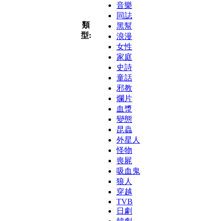
音樂
同誌
類
黑幫
型:
浪漫
女性
家庭
史詩
童話
邪教
爛片
血漿
變態
昆蟲
外星人
怪物
喪屍
吸血鬼
狼人
穿越
TVB
日劇