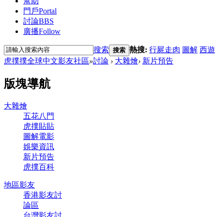
幫助
門戶
Portal
討論
BBS
廣播
Follow
搜索
熱搜:
行屍走肉
圖解
西遊
搜索
虎撲撲全球中文影友社區
»
討論
›
大雜燴
›
新片預告
版塊導航
大雜燴
五花八門
虎撲貼貼
圖解電影
娛樂資訊
新片預告
虎撲百科
地區影友
香港影友討
論區
台灣影友討