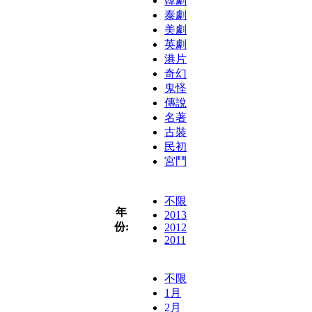
韓劇
泰劇
美劇
英劇
港片
奇幻
鬼怪
傳說
名著
古裝
民初
宮鬥
不限
年
2013
份:
2012
2011
不限
1月
2月