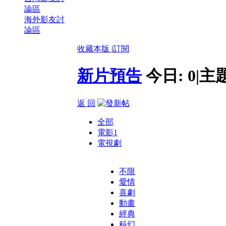
論區
海外影友討
論區
收藏本版
|
訂閱
新片預告
今日:
0
|
主
返 回
全部
電影
1
電視劇
不限
愛情
喜劇
動畫
經典
科幻