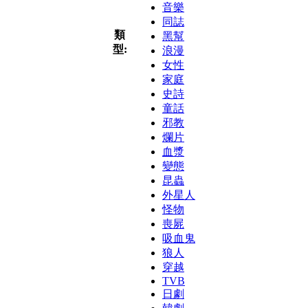
音樂
同誌
類
黑幫
型:
浪漫
女性
家庭
史詩
童話
邪教
爛片
血漿
變態
昆蟲
外星人
怪物
喪屍
吸血鬼
狼人
穿越
TVB
日劇