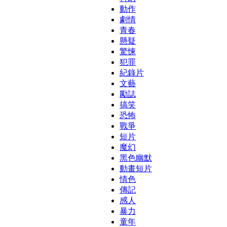
動作
劇情
青春
懸疑
驚悚
犯罪
紀錄片
文藝
勵誌
搞笑
恐怖
戰爭
短片
魔幻
黑色幽默
動畫短片
情色
傳記
感人
暴力
童年