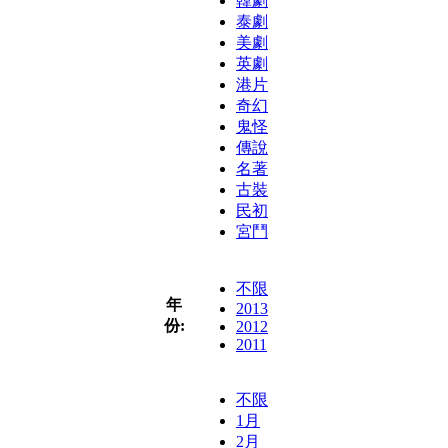
韓劇
泰劇
美劇
英劇
港片
奇幻
鬼怪
傳說
名著
古裝
民初
宮鬥
不限
年
2013
份:
2012
2011
不限
1月
2月