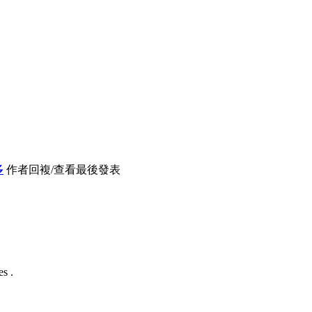
多
作者
回複/查看
最後發表
s .