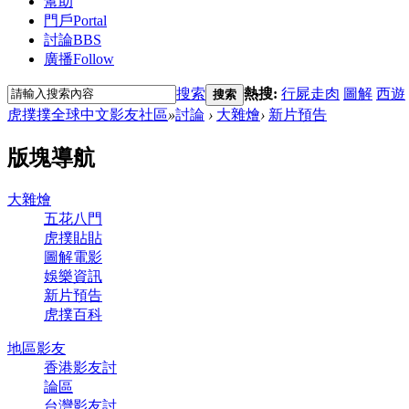
幫助
門戶
Portal
討論
BBS
廣播
Follow
搜索
熱搜:
行屍走肉
圖解
西遊
搜索
虎撲撲全球中文影友社區
»
討論
›
大雜燴
›
新片預告
版塊導航
大雜燴
五花八門
虎撲貼貼
圖解電影
娛樂資訊
新片預告
虎撲百科
地區影友
香港影友討
論區
台灣影友討