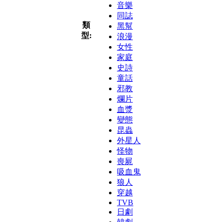
音樂
同誌
類
黑幫
型:
浪漫
女性
家庭
史詩
童話
邪教
爛片
血漿
變態
昆蟲
外星人
怪物
喪屍
吸血鬼
狼人
穿越
TVB
日劇