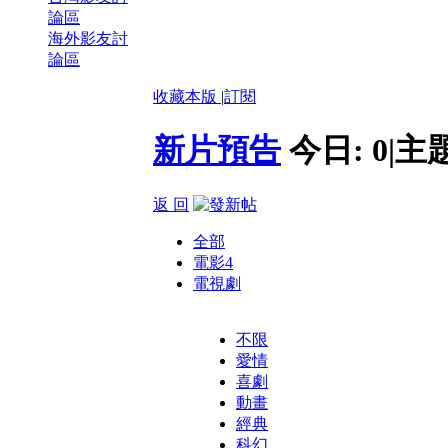
論區
海外影友討
論區
收藏本版
|
訂閱
新片預告
今日:
0
|
主
返 回
全部
電影
4
電視劇
不限
愛情
喜劇
動畫
經典
科幻