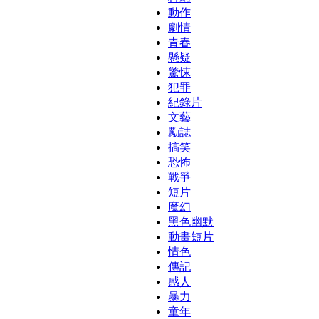
動作
劇情
青春
懸疑
驚悚
犯罪
紀錄片
文藝
勵誌
搞笑
恐怖
戰爭
短片
魔幻
黑色幽默
動畫短片
情色
傳記
感人
暴力
童年