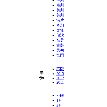
韓劇
泰劇
美劇
英劇
港片
奇幻
鬼怪
傳說
名著
古裝
民初
宮鬥
不限
年
2013
份:
2012
2011
不限
1月
2月