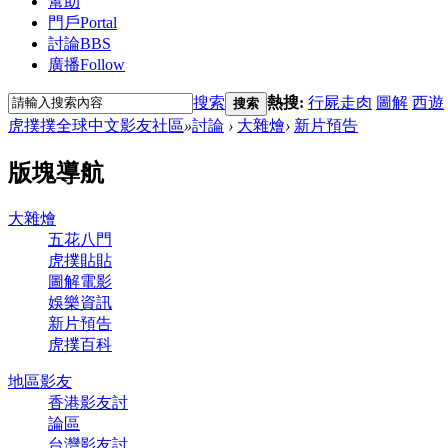
幫助
門戶
Portal
討論
BBS
廣播
Follow
搜索
熱搜:
行屍走肉
圖解
西遊
搜索
虎撲撲全球中文影友社區
»
討論
›
大雜燴
›
新片預告
版塊導航
大雜燴
五花八門
虎撲貼貼
圖解電影
娛樂資訊
新片預告
虎撲百科
地區影友
香港影友討
論區
台灣影友討