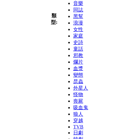
音樂
同誌
類
黑幫
型:
浪漫
女性
家庭
史詩
童話
邪教
爛片
血漿
變態
昆蟲
外星人
怪物
喪屍
吸血鬼
狼人
穿越
TVB
日劇