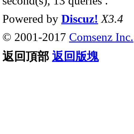
second(s), 13 queries .
Powered by
Discuz!
X3.4
© 2001-2017
Comsenz Inc.
返回頂部
返回版塊