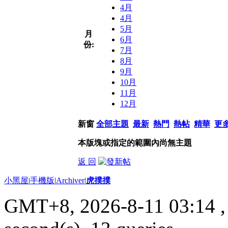
4月
4月
5月
月
6月
份:
7月
8月
9月
10月
11月
12月
新窗
全部主題
最新
熱門
熱帖
精華
更
本版塊或指定的範圍內尚無主題
返 回
小黑屋
|
手機版
|
Archiver
|
虎撲撲
GMT+8, 2026-8-11 03:14
,