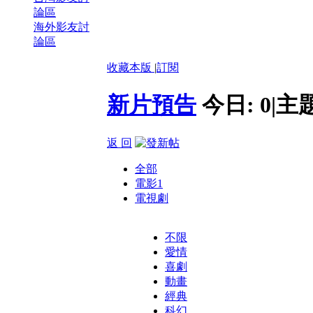
論區
海外影友討
論區
收藏本版
|
訂閱
新片預告
今日:
0
|
主
返 回
全部
電影
1
電視劇
不限
愛情
喜劇
動畫
經典
科幻