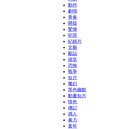
動作
劇情
青春
懸疑
驚悚
犯罪
紀錄片
文藝
勵誌
搞笑
恐怖
戰爭
短片
魔幻
黑色幽默
動畫短片
情色
傳記
感人
暴力
童年