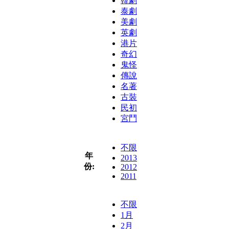
韓劇
泰劇
美劇
英劇
港片
奇幻
鬼怪
傳說
名著
古裝
民初
宮鬥
不限
年
2013
份:
2012
2011
不限
1月
2月