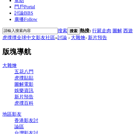
幫助
門戶
Portal
討論
BBS
廣播
Follow
搜索
熱搜:
行屍走肉
圖解
西遊
搜索
虎撲撲全球中文影友社區
»
討論
›
大雜燴
›
新片預告
版塊導航
大雜燴
五花八門
虎撲貼貼
圖解電影
娛樂資訊
新片預告
虎撲百科
地區影友
香港影友討
論區
台灣影友討