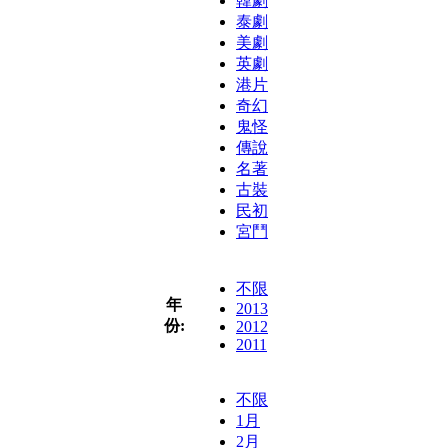
韓劇
泰劇
美劇
英劇
港片
奇幻
鬼怪
傳說
名著
古裝
民初
宮鬥
不限
年
2013
份:
2012
2011
不限
1月
2月