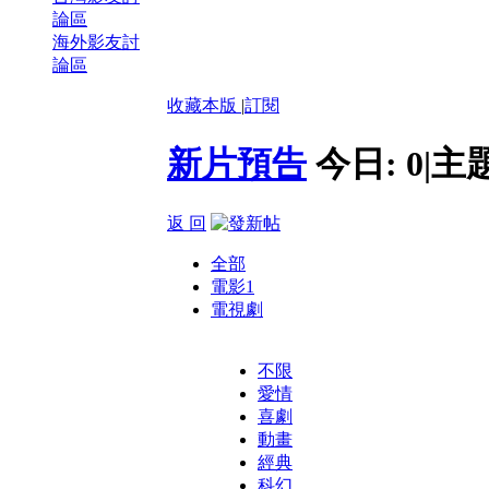
論區
海外影友討
論區
收藏本版
|
訂閱
新片預告
今日:
0
|
主
返 回
全部
電影
1
電視劇
不限
愛情
喜劇
動畫
經典
科幻