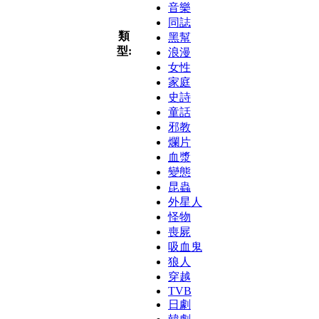
音樂
同誌
類
黑幫
型:
浪漫
女性
家庭
史詩
童話
邪教
爛片
血漿
變態
昆蟲
外星人
怪物
喪屍
吸血鬼
狼人
穿越
TVB
日劇