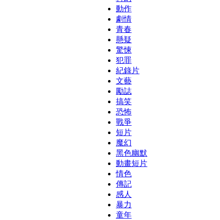
動作
劇情
青春
懸疑
驚悚
犯罪
紀錄片
文藝
勵誌
搞笑
恐怖
戰爭
短片
魔幻
黑色幽默
動畫短片
情色
傳記
感人
暴力
童年