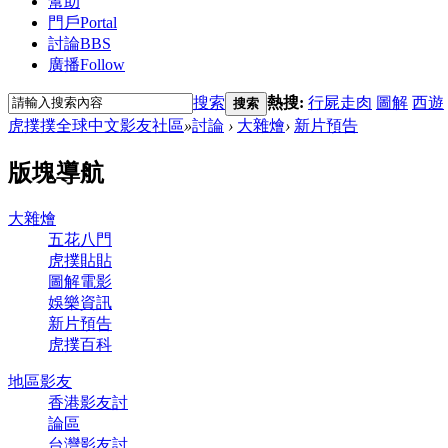
幫助
門戶
Portal
討論
BBS
廣播
Follow
搜索
熱搜:
行屍走肉
圖解
西遊
搜索
虎撲撲全球中文影友社區
»
討論
›
大雜燴
›
新片預告
版塊導航
大雜燴
五花八門
虎撲貼貼
圖解電影
娛樂資訊
新片預告
虎撲百科
地區影友
香港影友討
論區
台灣影友討