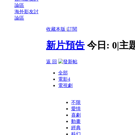
論區
海外影友討
論區
收藏本版
|
訂閱
新片預告
今日:
0
|
主
返 回
全部
電影
4
電視劇
不限
愛情
喜劇
動畫
經典
科幻