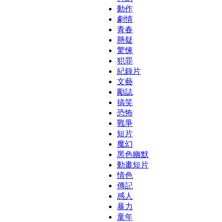
動作
劇情
青春
懸疑
驚悚
犯罪
紀錄片
文藝
勵誌
搞笑
恐怖
戰爭
短片
魔幻
黑色幽默
動畫短片
情色
傳記
感人
暴力
童年