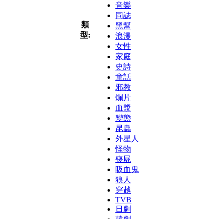
音樂
同誌
類
黑幫
型:
浪漫
女性
家庭
史詩
童話
邪教
爛片
血漿
變態
昆蟲
外星人
怪物
喪屍
吸血鬼
狼人
穿越
TVB
日劇