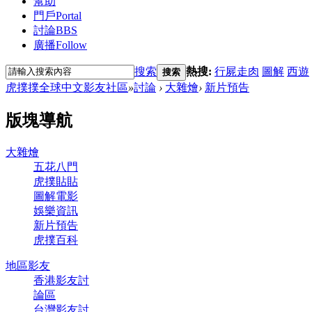
幫助
門戶
Portal
討論
BBS
廣播
Follow
搜索
熱搜:
行屍走肉
圖解
西遊
搜索
虎撲撲全球中文影友社區
»
討論
›
大雜燴
›
新片預告
版塊導航
大雜燴
五花八門
虎撲貼貼
圖解電影
娛樂資訊
新片預告
虎撲百科
地區影友
香港影友討
論區
台灣影友討