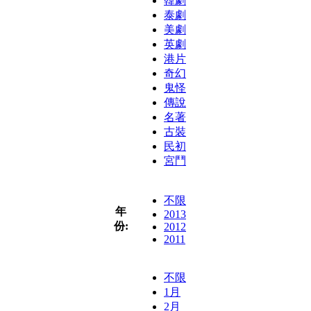
韓劇
泰劇
美劇
英劇
港片
奇幻
鬼怪
傳說
名著
古裝
民初
宮鬥
不限
年
2013
份:
2012
2011
不限
1月
2月