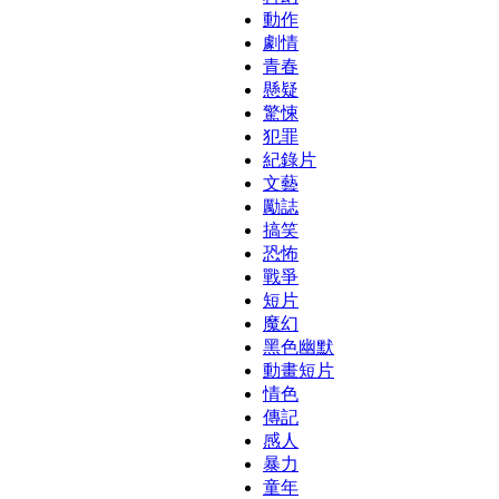
動作
劇情
青春
懸疑
驚悚
犯罪
紀錄片
文藝
勵誌
搞笑
恐怖
戰爭
短片
魔幻
黑色幽默
動畫短片
情色
傳記
感人
暴力
童年