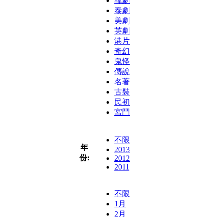
韓劇
泰劇
美劇
英劇
港片
奇幻
鬼怪
傳說
名著
古裝
民初
宮鬥
不限
年
2013
份:
2012
2011
不限
1月
2月