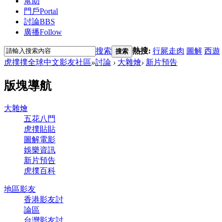
幫助
門戶
Portal
討論
BBS
廣播
Follow
搜索
熱搜:
行屍走肉
圖解
西遊
搜索
虎撲撲全球中文影友社區
»
討論
›
大雜燴
›
新片預告
版塊導航
大雜燴
五花八門
虎撲貼貼
圖解電影
娛樂資訊
新片預告
虎撲百科
地區影友
香港影友討
論區
台灣影友討