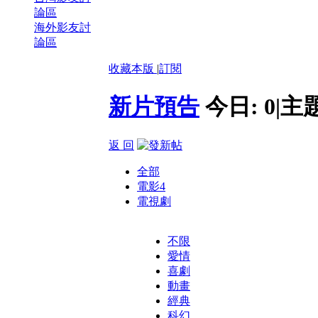
論區
海外影友討
論區
收藏本版
|
訂閱
新片預告
今日:
0
|
主
返 回
全部
電影
4
電視劇
不限
愛情
喜劇
動畫
經典
科幻