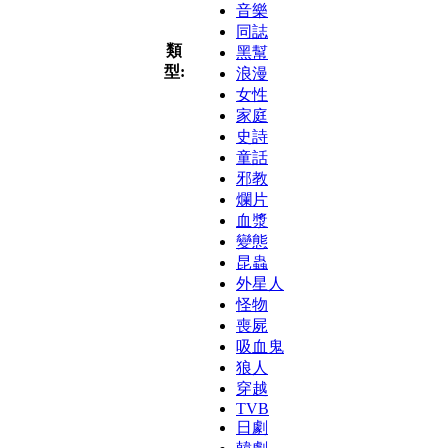
音樂
同誌
類
黑幫
型:
浪漫
女性
家庭
史詩
童話
邪教
爛片
血漿
變態
昆蟲
外星人
怪物
喪屍
吸血鬼
狼人
穿越
TVB
日劇