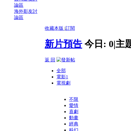
論區
海外影友討
論區
收藏本版
|
訂閱
新片預告
今日:
0
|
主
返 回
全部
電影
1
電視劇
不限
愛情
喜劇
動畫
經典
科幻