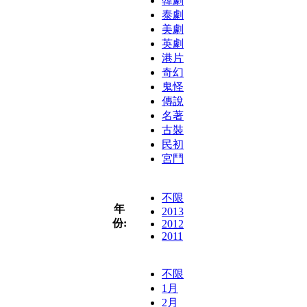
韓劇
泰劇
美劇
英劇
港片
奇幻
鬼怪
傳說
名著
古裝
民初
宮鬥
不限
年
2013
份:
2012
2011
不限
1月
2月