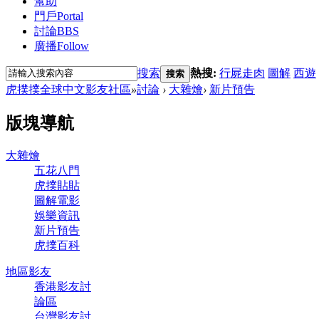
幫助
門戶
Portal
討論
BBS
廣播
Follow
搜索
熱搜:
行屍走肉
圖解
西遊
搜索
虎撲撲全球中文影友社區
»
討論
›
大雜燴
›
新片預告
版塊導航
大雜燴
五花八門
虎撲貼貼
圖解電影
娛樂資訊
新片預告
虎撲百科
地區影友
香港影友討
論區
台灣影友討