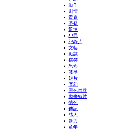
動作
劇情
青春
懸疑
驚悚
犯罪
紀錄片
文藝
勵誌
搞笑
恐怖
戰爭
短片
魔幻
黑色幽默
動畫短片
情色
傳記
感人
暴力
童年