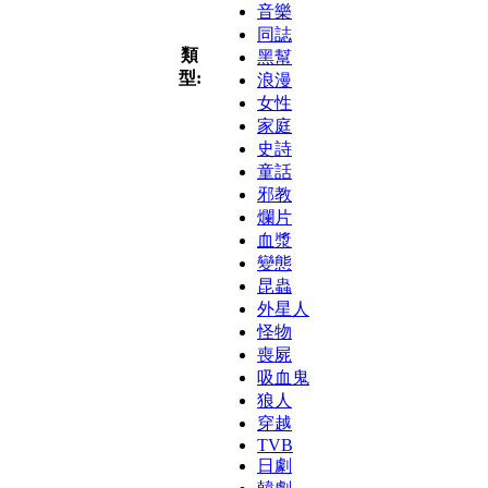
音樂
同誌
類
黑幫
型:
浪漫
女性
家庭
史詩
童話
邪教
爛片
血漿
變態
昆蟲
外星人
怪物
喪屍
吸血鬼
狼人
穿越
TVB
日劇