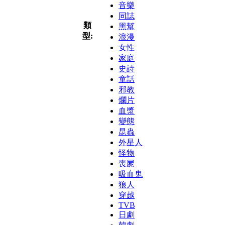
音樂
同誌
類
黑幫
型:
浪漫
女性
家庭
史詩
童話
邪教
爛片
血漿
變態
昆蟲
外星人
怪物
喪屍
吸血鬼
狼人
穿越
TVB
日劇