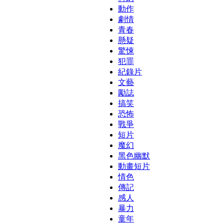
動作
劇情
青春
懸疑
驚悚
犯罪
紀錄片
文藝
勵誌
搞笑
恐怖
戰爭
短片
魔幻
黑色幽默
動畫短片
情色
傳記
感人
暴力
童年