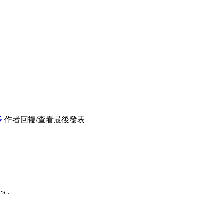
多
作者
回複/查看
最後發表
s .