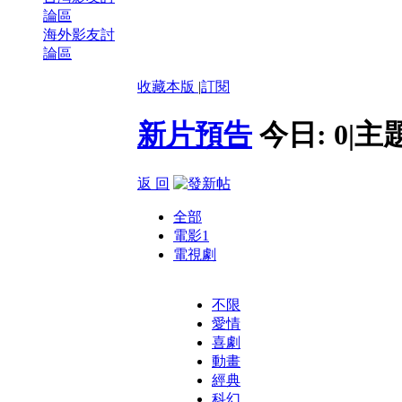
論區
海外影友討
論區
收藏本版
|
訂閱
新片預告
今日:
0
|
主
返 回
全部
電影
1
電視劇
不限
愛情
喜劇
動畫
經典
科幻