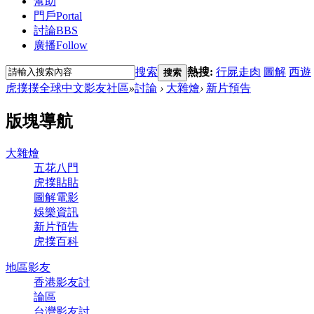
幫助
門戶
Portal
討論
BBS
廣播
Follow
搜索
熱搜:
行屍走肉
圖解
西遊
搜索
虎撲撲全球中文影友社區
»
討論
›
大雜燴
›
新片預告
版塊導航
大雜燴
五花八門
虎撲貼貼
圖解電影
娛樂資訊
新片預告
虎撲百科
地區影友
香港影友討
論區
台灣影友討