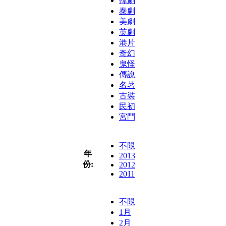
韓劇
泰劇
美劇
英劇
港片
奇幻
鬼怪
傳說
名著
古裝
民初
宮鬥
不限
年
2013
份:
2012
2011
不限
1月
2月