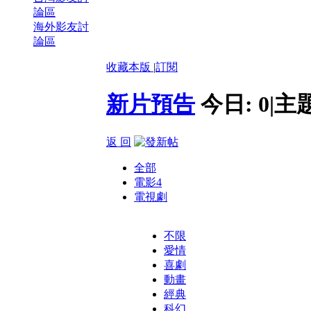
論區
海外影友討
論區
收藏本版
|
訂閱
新片預告
今日:
0
|
主
返 回
全部
電影
4
電視劇
不限
愛情
喜劇
動畫
經典
科幻