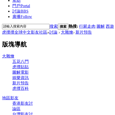
幫助
門戶
Portal
討論
BBS
廣播
Follow
搜索
熱搜:
行屍走肉
圖解
西遊
搜索
虎撲撲全球中文影友社區
»
討論
›
大雜燴
›
新片預告
版塊導航
大雜燴
五花八門
虎撲貼貼
圖解電影
娛樂資訊
新片預告
虎撲百科
地區影友
香港影友討
論區
台灣影友討