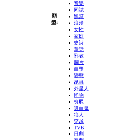
音樂
同誌
類
黑幫
型:
浪漫
女性
家庭
史詩
童話
邪教
爛片
血漿
變態
昆蟲
外星人
怪物
喪屍
吸血鬼
狼人
穿越
TVB
日劇