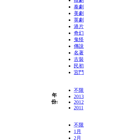
韓劇
泰劇
美劇
英劇
港片
奇幻
鬼怪
傳說
名著
古裝
民初
宮鬥
不限
年
2013
份:
2012
2011
不限
1月
2月