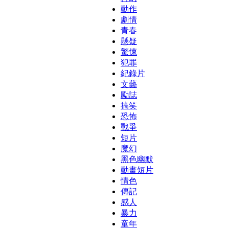
動作
劇情
青春
懸疑
驚悚
犯罪
紀錄片
文藝
勵誌
搞笑
恐怖
戰爭
短片
魔幻
黑色幽默
動畫短片
情色
傳記
感人
暴力
童年