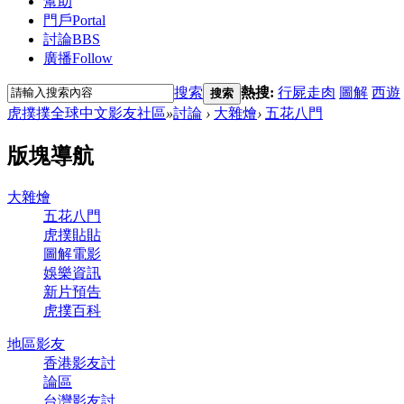
幫助
門戶
Portal
討論
BBS
廣播
Follow
搜索
熱搜:
行屍走肉
圖解
西遊
搜索
虎撲撲全球中文影友社區
»
討論
›
大雜燴
›
五花八門
版塊導航
大雜燴
五花八門
虎撲貼貼
圖解電影
娛樂資訊
新片預告
虎撲百科
地區影友
香港影友討
論區
台灣影友討