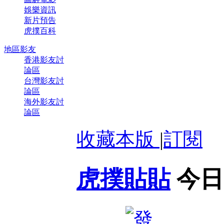
娛樂資訊
新片預告
虎撲百科
地區影友
香港影友討
論區
台灣影友討
論區
海外影友討
論區
收藏本版
|
訂閱
虎撲貼貼
今日