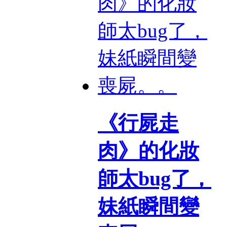
《行屍走
肉》的化妝
師太bug了，
妹紙瞬間變