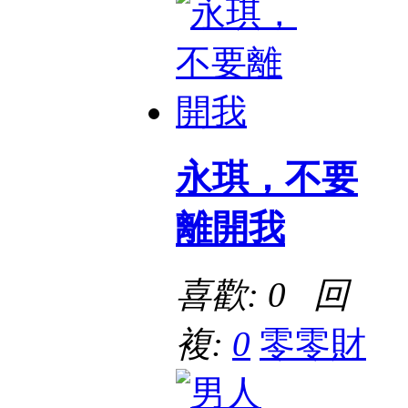
永琪，不要
離開我
喜歡: 0 回
複:
0
零零財