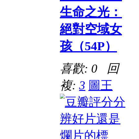
生命之光：
絕對空域女
孩（54P）
喜歡: 0 回
複:
3
圖王