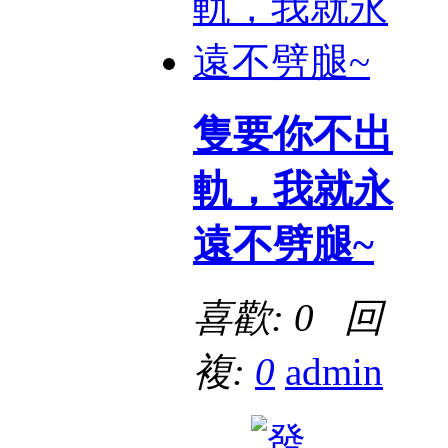
隻要你不出
軌，我就永
遠不劈腿~
喜歡: 0 回
複:
0
admin