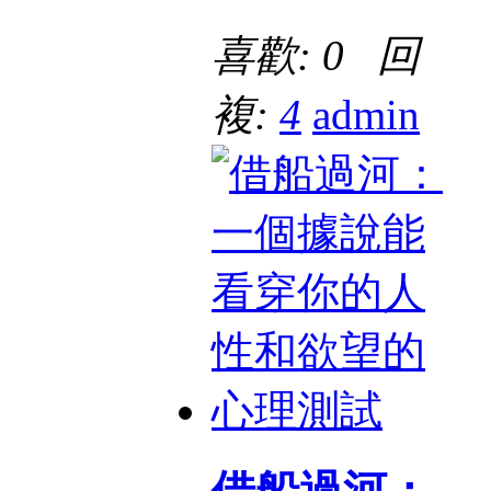
喜歡: 0 回
複:
4
admin