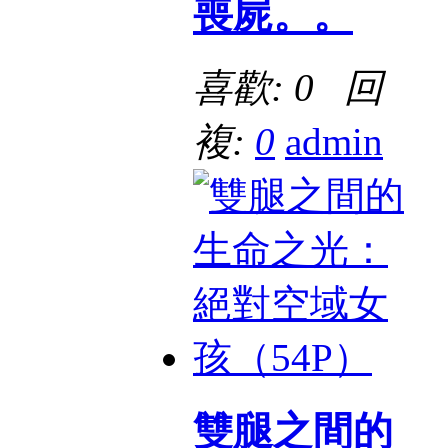
喪屍。。
喜歡: 0 回
複:
0
admin
雙腿之間的