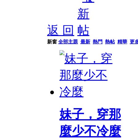
返 回
新窗
全部主題
最新
熱門
熱帖
精華
更
妹子，穿那
麼少不冷麼