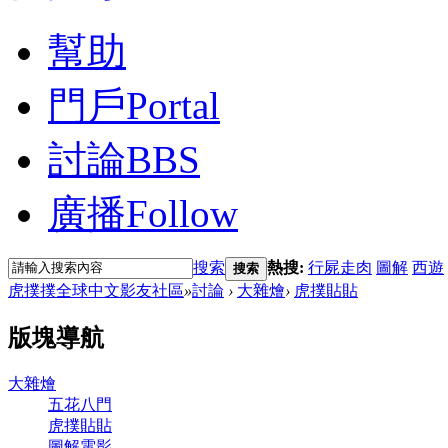
幫助
門戶
Portal
討論
BBS
廣播
Follow
搜索
熱搜:
行屍走肉
圖解
西遊
搜索
虎撲撲全球中文影友社區
»
討論
›
大雜燴
›
虎撲貼貼
版塊導航
大雜燴
五花八門
虎撲貼貼
圖解電影