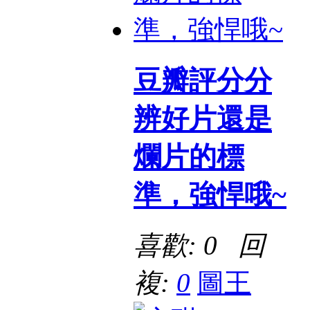
豆瓣評分分
辨好片還是
爛片的標
準，強悍哦~
喜歡: 0 回
複:
0
圖王