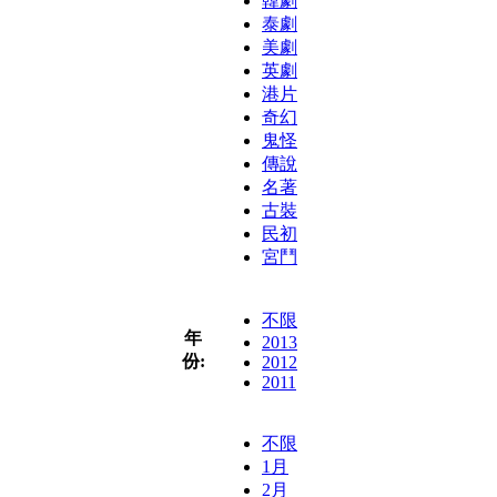
韓劇
泰劇
美劇
英劇
港片
奇幻
鬼怪
傳說
名著
古裝
民初
宮鬥
不限
年
2013
份:
2012
2011
不限
1月
2月