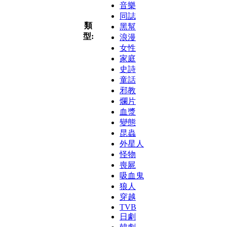
音樂
同誌
類
黑幫
型:
浪漫
女性
家庭
史詩
童話
邪教
爛片
血漿
變態
昆蟲
外星人
怪物
喪屍
吸血鬼
狼人
穿越
TVB
日劇