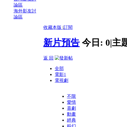
論區
海外影友討
論區
收藏本版
|
訂閱
新片預告
今日:
0
|
主
返 回
全部
電影
1
電視劇
不限
愛情
喜劇
動畫
經典
科幻