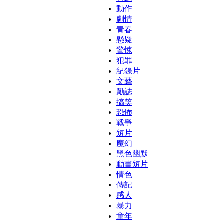
動作
劇情
青春
懸疑
驚悚
犯罪
紀錄片
文藝
勵誌
搞笑
恐怖
戰爭
短片
魔幻
黑色幽默
動畫短片
情色
傳記
感人
暴力
童年