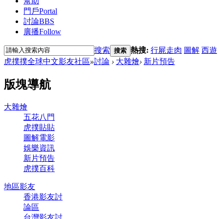
幫助
門戶
Portal
討論
BBS
廣播
Follow
搜索
熱搜:
行屍走肉
圖解
西遊
搜索
虎撲撲全球中文影友社區
»
討論
›
大雜燴
›
新片預告
版塊導航
大雜燴
五花八門
虎撲貼貼
圖解電影
娛樂資訊
新片預告
虎撲百科
地區影友
香港影友討
論區
台灣影友討