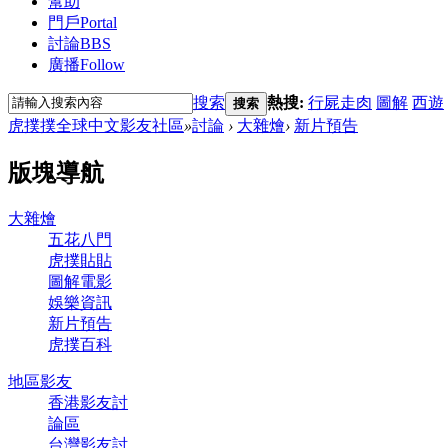
幫助
門戶
Portal
討論
BBS
廣播
Follow
搜索
熱搜:
行屍走肉
圖解
西遊
搜索
虎撲撲全球中文影友社區
»
討論
›
大雜燴
›
新片預告
版塊導航
大雜燴
五花八門
虎撲貼貼
圖解電影
娛樂資訊
新片預告
虎撲百科
地區影友
香港影友討
論區
台灣影友討