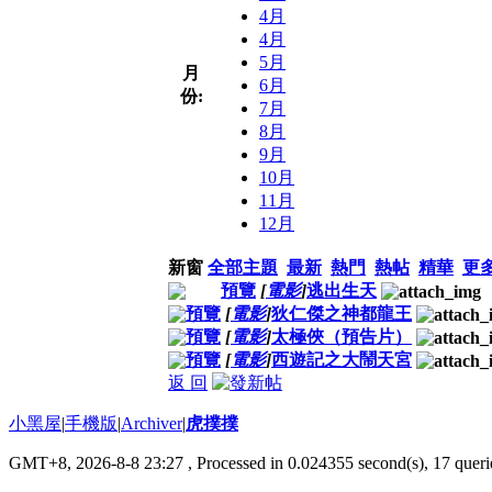
4月
4月
5月
月
6月
份:
7月
8月
9月
10月
11月
12月
新窗
全部主題
最新
熱門
熱帖
精華
更
預覽
[
電影
]
逃出生天
預覽
[
電影
]
狄仁傑之神都龍王
預覽
[
電影
]
太極俠（預告片）
預覽
[
電影
]
西遊記之大鬧天宮
返 回
小黑屋
|
手機版
|
Archiver
|
虎撲撲
GMT+8, 2026-8-8 23:27
, Processed in 0.024355 second(s), 17 querie