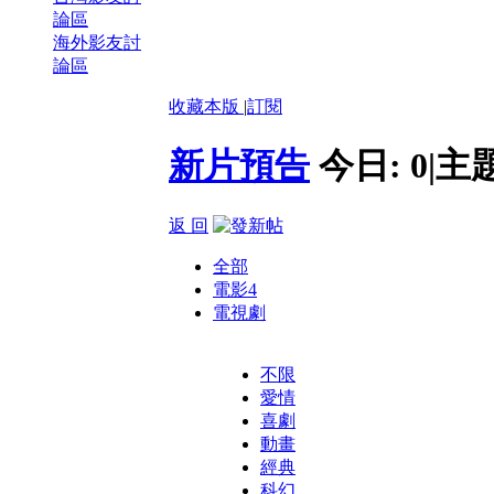
論區
海外影友討
論區
收藏本版
|
訂閱
新片預告
今日:
0
|
主
返 回
全部
電影
4
電視劇
不限
愛情
喜劇
動畫
經典
科幻