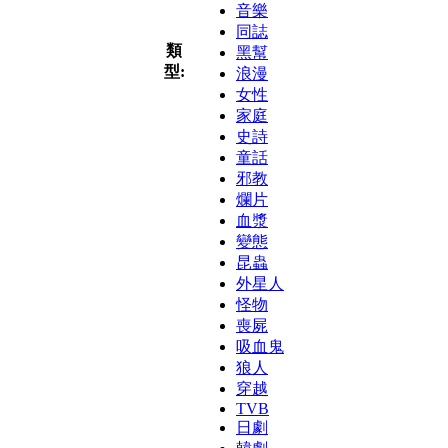
音樂
同誌
類
黑幫
型:
浪漫
女性
家庭
史詩
童話
邪教
爛片
血漿
變態
昆蟲
外星人
怪物
喪屍
吸血鬼
狼人
穿越
TVB
日劇