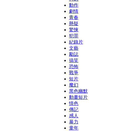
動作
劇情
青春
懸疑
驚悚
犯罪
紀錄片
文藝
勵誌
搞笑
恐怖
戰爭
短片
魔幻
黑色幽默
動畫短片
情色
傳記
感人
暴力
童年