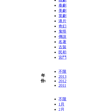
韓劇
泰劇
美劇
英劇
港片
奇幻
鬼怪
傳說
名著
古裝
民初
宮鬥
不限
年
2013
份:
2012
2011
不限
1月
2月